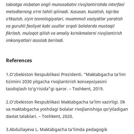
tabiatga nisbatan ongli munosabatni rivojlantirishda interfaol
metodlarning o‘rni tahlil qilinadi. Xususan, kuzatish, tajriba
o‘tkazish, o‘yin texnologiyalari, muammoli vaziyatlar yaratish
va guruhli faoliyat kabi usullar orqali bolalarda mustaqil
fikrlash, muloqot qilish va amaliy ko‘nikmalarni rivojlantirish
imkoniyatlari asoslab beriladi.
References
1.O‘zbekiston Respublikasi Prezidenti. “Maktabgacha ta’lim
tizimini 2030 yilgacha rivojlantirish konsepsiyasini
tasdiqlash to‘g‘risida”gi qaror. – Toshkent, 2019.
2.O‘zbekiston Respublikasi Maktabgacha ta’lim vazirligi. Ilk
va maktabgacha yoshdagi bolalar rivojlanishiga qo‘yiladigan
davlat talablari. – Toshkent, 2020.
3.Abdullayeva L. Maktabgacha ta’limda pedagogik