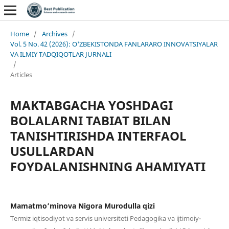
Home
/
Archives
/
Vol. 5 No. 42 (2026): O'ZBEKISTONDA FANLARARO INNOVATSIYALAR
VA ILMIY TADQIQOTLAR JURNALI
/
Articles
MAKTABGACHA YOSHDAGI
BOLALARNI TABIAT BILAN
TANISHTIRISHDA INTERFAOL
USULLARDAN
FOYDALANISHNING AHAMIYATI
Mamatmo’minova Nigora Murodulla qizi
Termiz iqtisodiyot va servis universiteti Pedagogika va ijtimoiy-