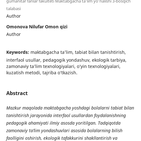
gumanitar fanlar fakulteti Maktabgacha ta‘lim yo‘nalishi 3-bosqich
talabasi
Author
Omonova Nilufar Omon qizi
Author
Keywords:
maktabgacha ta’lim, tabiat bilan tanishtirish,
interfaol usullar, pedagogik yondashuv, ekologik tarbiya,
zamonaviy ta’lim texnologiyalari, o‘yin texnologiyalari,
kuzatish metodi, tajriba o‘tkazish.
Abstract
Mazkur maqolada maktabgacha yoshdagi bolalarni tabiat bilan
tanishtirish jarayonida interfaol usullardan foydalanishning
pedagogik ahamiyati ilmiy asosda yoritilgan. Tadqiqotda
zamonaviy ta’lim yondashuvlari asosida bolalarning bilish
faolligini oshirish, ekologik tafakkurini shakllantirish va