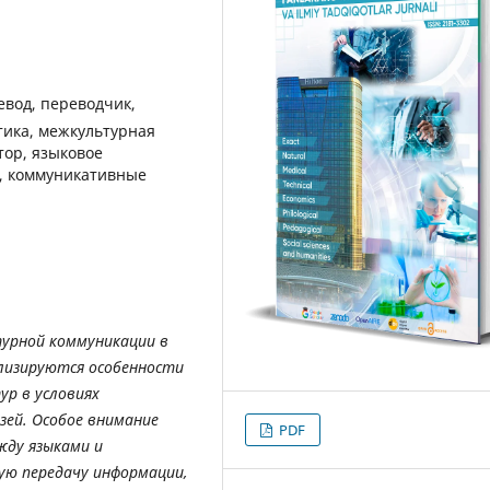
вод, переводчик,
тика, межкультурная
тор, языковое
ь, коммуникативные
урной коммуникации в
ализируются особенности
ур в условиях
зей. Особое внимание
PDF
жду языками и
ую передачу информации,