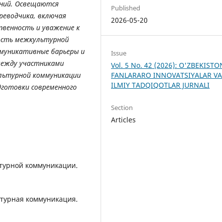
аний. Освещаются
Published
реводчика, включая
2026-05-20
венность и уважение к
ость межкультурной
муникативные барьеры и
Issue
между участниками
Vol. 5 No. 42 (2026): O'ZBEKIST
FANLARARO INNOVATSIYALAR V
льтурной коммуникации
ILMIY TADQIQOTLAR JURNALI
дготовки современного
Section
Articles
ьтурной коммуникации.
ьтурная коммуникация.