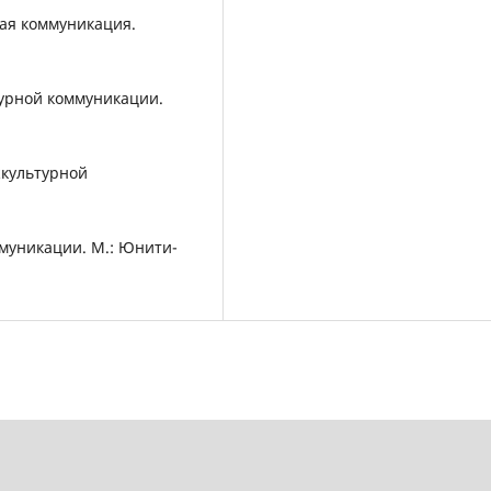
ная коммуникация.
турной коммуникации.
жкультурной
муникации. М.: Юнити-