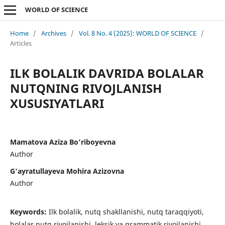
WORLD OF SCIENCE
Home
/
Archives
/
Vol. 8 No. 4 (2025): WORLD OF SCIENCE
/
Articles
ILK BOLALIK DAVRIDA BOLALAR
NUTQNING RIVOJLANISH
XUSUSIYATLARI
Mamatova Aziza Bo’riboyevna
Author
G'ayratullayeva Mohira Azizovna
Author
Keywords:
Ilk bolalik, nutq shakllanishi, nutq taraqqiyoti,
bolalar nutq rivojlanishi, leksik va grammatik rivojlanishi,