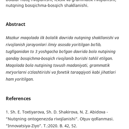
nutqning bosqichma-bosqich shakllanishi.
Abstract
Mazkur maqolada ilk bolalik davrida nutqning shakllanishi va
rivojlanish jarayonlari ilmiy asosda yoritilgan bo’lib,
tug
ilganidan to 3 yoshgacha bo
‘
lgan davrida bola nutqining
qanday bosqichma-bosqich rivojlanib borishi tahlil etilgan.
Maqolada bola nutqining tovush madaniyati, grammatik
me
’
yorlarni o
‘
zlashtirishi va fonetik taraqqiyoti kabi jihatlari
ham yoritilgan.
References
1. Sh. E. Toxtiyarova, Sh. D. Shakirova, N. Z. Abidova -
“Nutqning ontogenezda rivojlanishi”. Oʻquv qoʻllanmasi.
“Innovatsiya-Ziyo”. T.:2020. B. 42, 52.