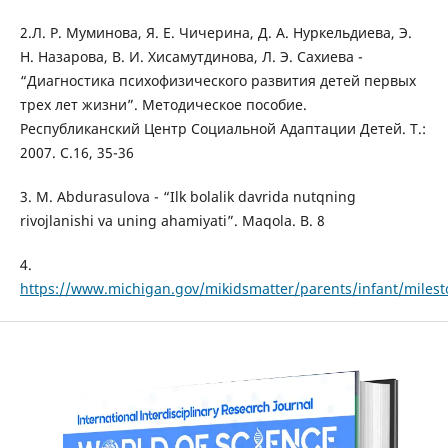
2.Л. Р. Муминова, Я. Е. Чичерина, Д. А. Нуркельдиева, Э.
Н. Назарова, В. И. Хисамутдинова, Л. Э. Сахиева -
“Диагностика психофизического развития детей первых
трех лет жизни”. Mетодическое пособие.
Республиканский Центр Социальной Адаптации Детей. T.:
2007. С.16, 35-36
3. M. Abdurasulova - “Ilk bolalik davrida nutqning
rivojlanishi va uning ahamiyati”. Maqola. B. 8
4.
https://www.michigan.gov/mikidsmatter/parents/infant/milest