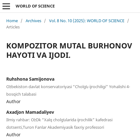
WORLD OF SCIENCE
Home
/
Archives
/
Vol. 8 No. 10 (2025): WORLD OF SCIENCE
/
Articles
KOMPOZITOR MUTAL BURHONOV
HAYOTI VA IJODI.
Ruhshona Samijonova
Oʻzbekiston davlat konservatoriyasi “Cholgʻu ijrochiligi” Yoʻnalishi 4-
bosqich talabasi
Author
Axadjon Mamadaliyev
Ilmiy rahbar: OʻzDk “Xalq cholgʻularida ijrochilik” kafedrasi
dotsenti,Turon Fanlar Akademiyasik faxriy professori
Author