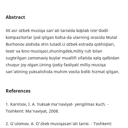
Abstract
XX asr oʻzbek musiqa san'ati tarixida koʻplab iste'dodli
kompazitorlar ijod qilgan boʻlsa-da ularning orasida Mutal
Burhonov alohida oʻrin tutadi.U oʻzbek estrada qoʻshiqlari,
teatr va kino musiqasi,shuningdek,milliy ruh bilan
sugʻorilgan zamonaviy kuylar muallifi sifatida xalq qalbidan
chuqur joy olgan.Uning ijodiy faoliyati milliy musiqa
san'atining yuksalishida muhim vosita boʻlib hizmat qilgan.
References
1. Karimov, I. A. Yuksak ma'naviyat- yengilmas kuch. -
Toshkent: Ma'naviyat, 2008.
2. G'ulomov, A. O'zbek musiqasan'ati tarixi. - Toshkent: