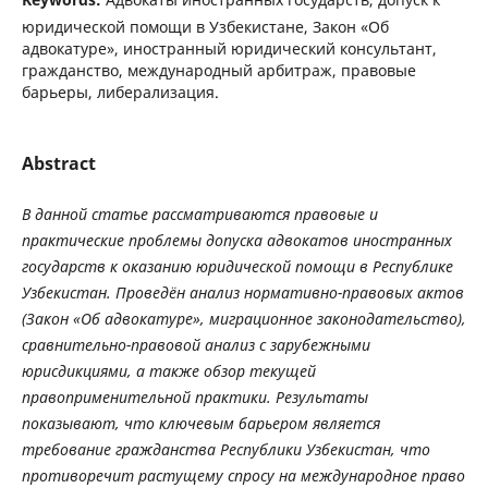
юридической помощи в Узбекистане, Закон «Об
адвокатуре», иностранный юридический консультант,
гражданство, международный арбитраж, правовые
барьеры, либерализация.
Abstract
В
данной
статье
рассматриваются
правовые
и
практические
проблемы
допуска
адвокатов
иностранных
государств
к
оказанию
юридической
помощи
в
Республике
Узбекистан
.
Проведён
анализ
нормативно
-
правовых
актов
(
Закон
«
Об
адвокатуре
»
,
миграционное
законодательство
),
сравнительно
-
правовой
анализ
с
зарубежными
юрисдикциями
,
а
также
обзор
текущей
правоприменительной
практики
.
Результаты
показывают
,
что
ключевым
барьером
является
требование
гражданства
Республики
Узбекистан
,
что
противоречит
растущему
спросу
на
международное
право