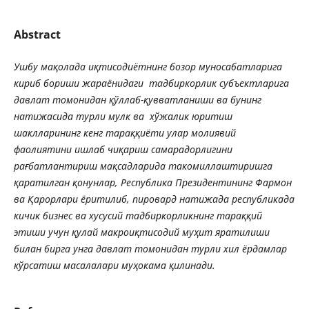
Abstract
Ушбу
мақолада
иқтисодиётнинг
бозор
муносабатларига
кириб
бориши
жараёнидаги
тадбиркорлик
субъектларига
давлат
томонидан
қўллаб
-
қувватланиши
ва
бунинг
натижасида
турли
мулк
ва
хўжалик
юритиш
шаклларининг
кенг
тараққиёти
улар
молиявий
фаолиятини
ишлаб
чиқариш
самарадорлигини
рағбатлантириш
мақсадларида
такомиллаштиришга
қаратилган
қонунлар
,
Республика
Президентининг
Фармон
ва
Қарорлари
ёритилиб
,
пировард
натижада
республикада
кичик
бизнес
ва
хусусий
тадбиркорликнинг
тараққий
этиши
учун
қулай
макроиқтисодий
муҳит
яратилиши
билан
бирга
унга
давлат
томонидан
турли
хил
ёрдамлар
кўрсатиш
масалалари
муҳокама
қилинади
.