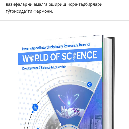
вазифаларни амалга ошириш чора-тадбирлари
тўғрисида”ги Фармони.