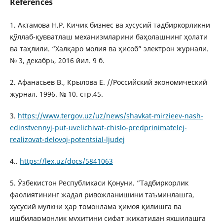
References
1. Актамова Н.Р. Кичик бизнес ва хусусий тадбиркорликни
қўллаб-қувватлаш механизмларини баҳолашнинг ҳолати
ва таҳлили. “Халқаро молия ва ҳисоб” электрон журнали.
№ 3, декабрь, 2016 йил. 9 б.
2. Афанасьев В., Крылова Е. //Российский экономический
журнал. 1996. № 10. стр.45.
3.
https://www.tergov.uz/uz/news/shavkat-mirzieev-nash-
edinstvennyj-put-uvelichivat-chislo-predprinimatelej-
realizovat-delovoj-potentsial-ljudej
4..
https://lex.uz/docs/5841063
5. Ўзбекистон Республикаси Қонуни. “Тадбиркорлик
фаолиятининг жадал ривожланишини таъминлашга,
хусусий мулкни ҳар томонлама ҳимоя қилишга ва
ишбилармонлик муҳитини сифат жиҳатидан яхшилашга