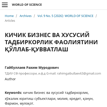
WORLD OF SCIENCE
Home
/
Archives
/
Vol. 9 No. 5 (2026): WORLD OF SCIENCE
/
Articles
КИЧИК БИЗНЕС ВА ХУСУСИЙ
ТАДБИРКОРЛИК ФАОЛИЯТИНИ
ҚЎЛЛАБ-ҚУВВАТЛАШ
Гайбуллаев Рахим Муродович
ТДИУ СФ профессори, и.ф.д G-mail: rahimgaibullaev63@gmail.com
Author
Keywords:
кичик бизнес ва хусусий тадбиркорлик,
хўжалик юритиш субъектлари, молия, кредит, қонун,
Фармон, мулоқот.