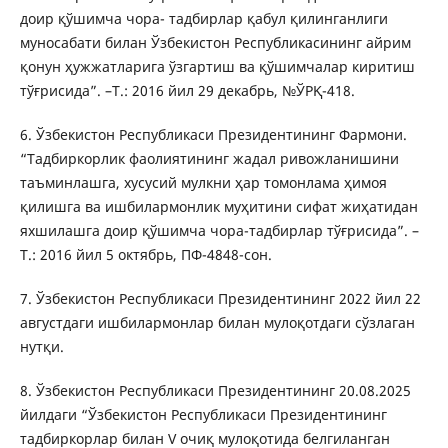
доир қўшимча чора- тадбирлар қабул қилинганлиги
муносабати билан Ўзбекистон Республикасининг айрим
қонун ҳужжатларига ўзгартиш ва қўшимчалар киритиш
тўғрисида”. –Т.: 2016 йил 29 декабрь, №ЎРҚ-418.
6. Ўзбекистон Республикаси Президентининг Фармони.
“Тадбиркорлик фаолиятининг жадал ривожланишини
таъминлашга, хусусий мулкни ҳар томонлама ҳимоя
қилишга ва ишбилармонлик муҳитини сифат жиҳатидан
яхшилашга доир қўшимча чора-тадбирлар тўғрисида”. –
Т.: 2016 йил 5 октябрь, ПФ-4848-сон.
7. Ўзбекистон Республикаси Президентининг 2022 йил 22
августдаги ишбилармонлар билан мулоқотдаги сўзлаган
нутқи.
8. Ўзбекистон Республикаси Президентининг 20.08.2025
йилдаги “Ўзбекистон Республикаси Президентининг
тадбиркорлар билан V очиқ мулоқотида белгиланган