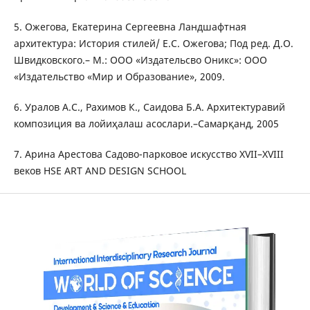
5. Ожегова, Екатерина Сергеевна Ландшафтная
архитектура: История стилей/ Е.С. Ожегова; Под ред. Д.О.
Швидковского.– М.: ООО «Издательсво Оникс»: ООО
«Издательство «Мир и Образование», 2009.
6. Уралов А.С., Рахимов К., Саидова Б.А. Архитектуравий
композиция ва лойиҳалаш асослари.–Самарқанд, 2005
7. Арина Арестова Садово-парковое искусство XVII–XVIII
веков HSE ART AND DESIGN SCHOOL