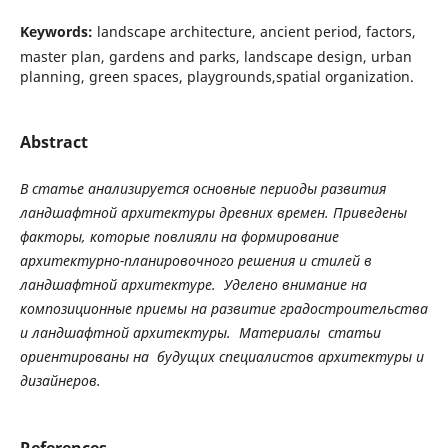
Keywords:
landscape architecture, ancient period, factors,
master plan, gardens and parks, landscape design, urban
planning, green spaces, playgrounds,spatial organization.
Abstract
В
статье
анализируется
основные
периоды
развития
ландшафтной
архитектуры
древних
времен
.
Приведены
факторы
,
которые
повлияли
на
формирование
архитектурно
-
планировочного
решения
и
стилей
в
ландшафтной
архитектуре
.
Уделено
внимание
на
композиционные
приемы на
развитие
градостроительства
и
ландшафтной
архитектуры
.
Материалы
статьи
ориентированы
на
будущих
специалистов
архитектуры
и
дизайнеров
.