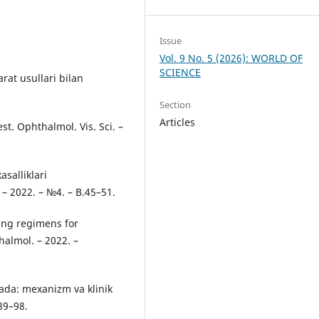
Issue
Vol. 9 No. 5 (2026): WORLD OF
SCIENCE
rat usullari bilan
Section
Articles
st. Ophthalmol. Vis. Sci. –
salliklari
 – 2022. – №4. – B.45–51.
hing regimens for
almol. – 2022. –
yada: mexanizm va klinik
.89–98.