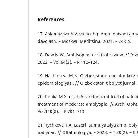
References
17. Aslamazova A.V. va boshq. Ambliopiyani appa
davolash. – Moskva: Meditsina, 2021. – 248 b.
18. Daw N.W. Amblyopia: a critical review. // Inve
2023. – Vol.64(3). – P.112–124.
19. Hashimova M.N. O'zbekistonda bolalar ko'z ka
epidemiologiyasi. // O'zbekiston tibbiyot jurnali.
20. Repka M.X. et al. A randomized trial of patc
treatment of moderate amblyopia. // Arch. Ophth
Vol.140(8). – P.701–713.
21. Tychkova T.A. Lazerli stimulyatsiya ambliopi
natijalar. // Oftalmologiya. – 2023. – T.20(2). – B