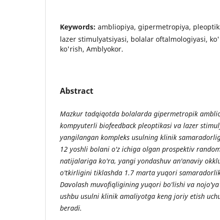
Keywords:
ambliopiya, gipermetropiya, pleoptik
lazer stimulyatsiyasi, bolalar oftalmologiyasi, ko'
ko'rish, Amblyokor.
Abstract
Mazkur tadqiqotda bolalarda gipermetropik ambli
kompyuterli biofeedback pleoptikasi va lazer stimuly
yangilangan kompleks usulning klinik samaradorligi
12 yoshli bolani o'z ichiga olgan prospektiv rando
natijalariga ko'ra, yangi yondashuv an'anaviy okklu
o'tkirligini tiklashda 1.7 marta yuqori samaradorlik
Davolash muvofiqligining yuqori bo'lishi va nojo'ya 
ushbu usulni klinik amaliyotga keng joriy etish uch
beradi.