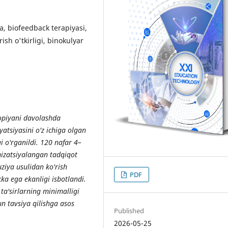
a, biofeedback terapiyasi,
rish o'tkirligi, binokulyar
opiyani davolashda
atsiyasini o'z ichiga olgan
 o'rganildi. 120 nafar 4–
mizatsiyalangan tadqiqot
ziya usulidan ko'rish
PDF
ka ega ekanligi isbotlandi.
ta'sirlarning minimalligi
un tavsiya qilishga asos
Published
2026-05-25