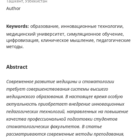
Ташкент, Узбекистан
Author
Keywords:
образование, инновационные технологии,
медицинский университет, симуляционное обучение,
цифровизация, клиническое мышление, педагогические
методы.
Abstract
Современное
развитие
медицины
и
стоматологии
требует
совершенствования
системы
высшего
медицинского
образования
.
В
настоящее
время
особую
актуальность
приобретает
внедрение
инновационных
педагогических
технологий
,
направленных
на
повышение
качества
профессиональной
подготовки
студентов
стоматологических
факультетов
.
В
статье
рассматриваются
современные
методы
преподавания
,