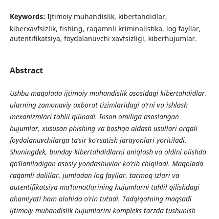
Keywords:
Ijtimoiy muhandislik, kibertahdidlar,
kiberxavfsizlik, fishing, raqamnli kriminalistika, log fayllar,
autentifikatsiya, foydalanuvchi xavfsizligi, kiberhujumlar.
Abstract
Ushbu maqolada ijtimoiy muhandislik asosidagi kibertahdidlar,
ularning zamonaviy axborot tizimlaridagi o‘rni va ishlash
mexanizmlari tahlil qilinadi. Inson omiliga asoslangan
hujumlar, xususan phishing va boshqa aldash usullari orqali
foydalanuvchilarga ta’sir ko‘rsatish jarayonlari yoritiladi.
Shuningdek, bunday kibertahdidlarni aniqlash va oldini olishda
qo‘llaniladigan asosiy yondashuvlar ko‘rib chiqiladi. Maqolada
raqamli dalillar, jumladan log fayllar, tarmoq izlari va
autentifikatsiya ma’lumotlarining hujumlarni tahlil qilishdagi
ahamiyati ham alohida o‘rin tutadi. Tadqiqotning maqsadi
ijtimoiy muhandislik hujumlarini kompleks tarzda tushunish