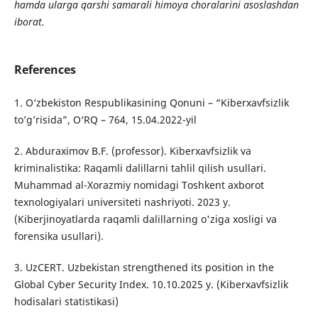
hamda ularga qarshi samarali himoya choralarini asoslashdan
iborat.
References
1. O‘zbekiston Respublikasining Qonuni – “Kiberxavfsizlik
to’g’risida”, O‘RQ – 764, 15.04.2022-yil
2. Abduraximov B.F. (professor). Kiberxavfsizlik va
kriminalistika: Raqamli dalillarni tahlil qilish usullari.
Muhammad al-Xorazmiy nomidagi Toshkent axborot
texnologiyalari universiteti nashriyoti. 2023 y.
(Kiberjinoyatlarda raqamli dalillarning o'ziga xosligi va
forensika usullari).
3. UzCERT. Uzbekistan strengthened its position in the
Global Cyber Security Index. 10.10.2025 y. (Kiberxavfsizlik
hodisalari statistikasi)